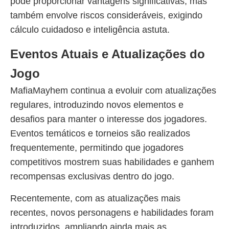
pode proporcionar vantagens significativas, mas
também envolve riscos consideráveis, exigindo
cálculo cuidadoso e inteligência astuta.
Eventos Atuais e Atualizações do
Jogo
MafiaMayhem continua a evoluir com atualizações
regulares, introduzindo novos elementos e
desafios para manter o interesse dos jogadores.
Eventos temáticos e torneios são realizados
frequentemente, permitindo que jogadores
competitivos mostrem suas habilidades e ganhem
recompensas exclusivas dentro do jogo.
Recentemente, com as atualizações mais
recentes, novos personagens e habilidades foram
introduzidos, ampliando ainda mais as