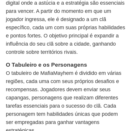
digital onde a astúcia e a estratégia são essenciais
para vencer. A partir do momento em que um
jogador ingressa, ele é designado a um clã
específico, cada um com suas próprias habilidades
e pontos fortes. O objetivo principal é expandir a
influência do seu clã sobre a cidade, ganhando
controle sobre territórios rivais.
O Tabuleiro e os Personagens
O tabuleiro de MafiaMayhem é dividido em várias
regiões, cada uma com seus próprios desafios e
recompensas. Jogadores devem enviar seus
capangas, personagens que realizam diferentes
tarefas essenciais para o sucesso do clã. Cada
personagem tem habilidades únicas que podem
ser empregadas para ganhar vantagens
estratégicas.