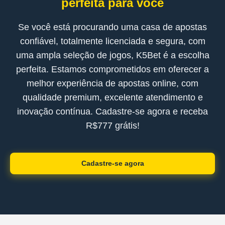
perfeita para você
Se você está procurando uma casa de apostas
confiável, totalmente licenciada e segura, com
uma ampla seleção de jogos, K5Bet é a escolha
perfeita. Estamos comprometidos em oferecer a
melhor experiência de apostas online, com
qualidade premium, excelente atendimento e
inovação contínua. Cadastre-se agora e receba
R$777 grátis!
Cadastre-se agora