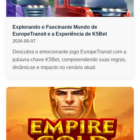
Explorando o Fascinante Mundo de
EuropeTransit e a Experiência de K5Bet
2026-05-07
Descubra o emocionante jogo EuropeTransit com a
palavra-chave K5Bet, compreendendo suas regras,
dinâmicas e impacto no cenário atual.