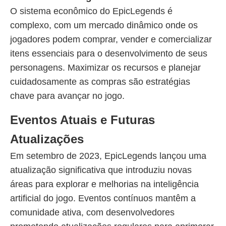
O sistema econômico do EpicLegends é
complexo, com um mercado dinâmico onde os
jogadores podem comprar, vender e comercializar
itens essenciais para o desenvolvimento de seus
personagens. Maximizar os recursos e planejar
cuidadosamente as compras são estratégias
chave para avançar no jogo.
Eventos Atuais e Futuras
Atualizações
Em setembro de 2023, EpicLegends lançou uma
atualização significativa que introduziu novas
áreas para explorar e melhorias na inteligência
artificial do jogo. Eventos contínuos mantêm a
comunidade ativa, com desenvolvedores