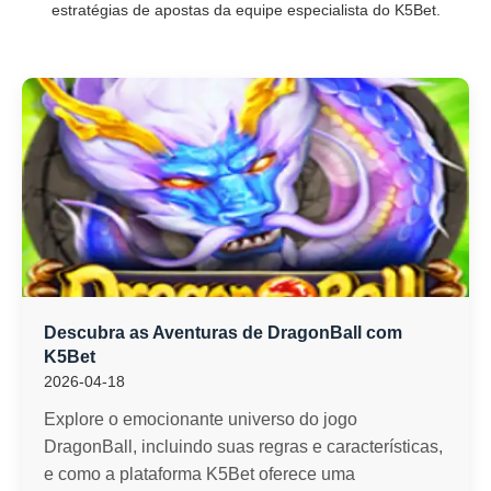
estratégias de apostas da equipe especialista do K5Bet.
Descubra as Aventuras de DragonBall com
K5Bet
2026-04-18
Explore o emocionante universo do jogo
DragonBall, incluindo suas regras e características,
e como a plataforma K5Bet oferece uma