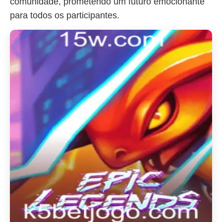
comunidade, prometendo um futuro emocionante
para todos os participantes.