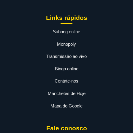
Links rápidos
Sabong online
Monopoly
Transmissão ao vivo
Bingo online
Contate-nos
Manchetes de Hoje
Mapa do Google
Fale conosco