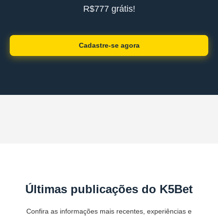
R$777 grátis!
Cadastre-se agora
Últimas publicações do K5Bet
Confira as informações mais recentes, experiências e