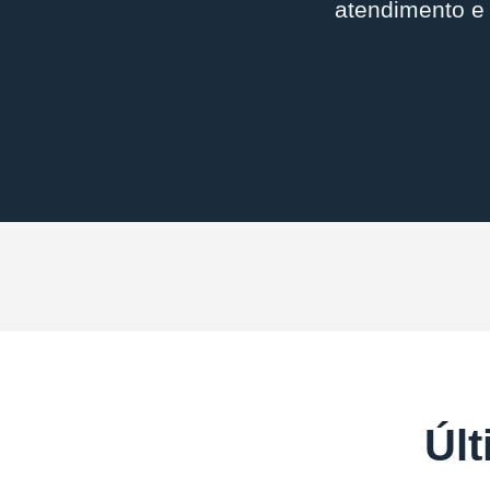
atendimento e 
Úl