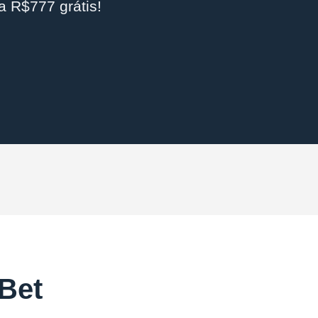
a R$777 grátis!
Bet