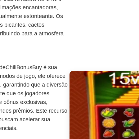
animações encantadoras,
ualmente estonteante. Os
s picantes, cactos
ribuindo para a atmosfera
deChiliBonusBuy é sua
odos de jogo, ele oferece
 garantindo que a diversão
te que os jogadores
 bônus exclusivas,
des prêmios. Este recurso
 buscam acelerar sua
nciais.