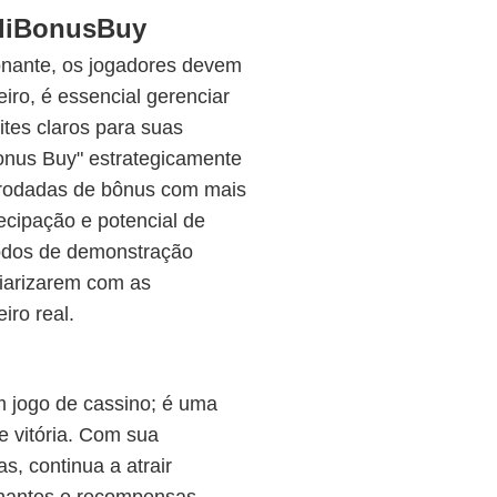
iliBonusBuy
onante, os jogadores devem
iro, é essencial gerenciar
mites claros para suas
Bonus Buy" estrategicamente
 rodadas de bônus com mais
cipação e potencial de
 modos de demonstração
liarizarem com as
iro real.
 jogo de cassino; é uma
e vitória. Com sua
s, continua a atrair