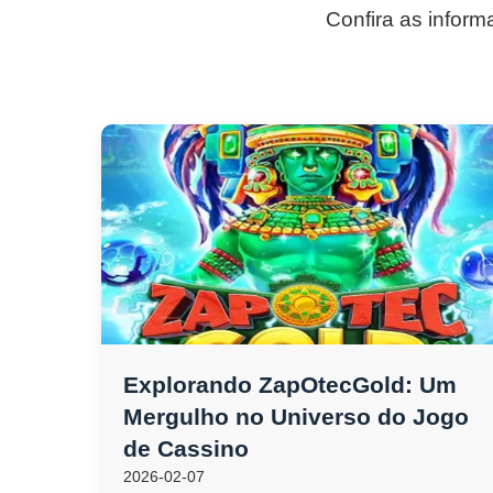
Confira as inform
Explorando ZapOtecGold: Um
Mergulho no Universo do Jogo
de Cassino
2026-02-07