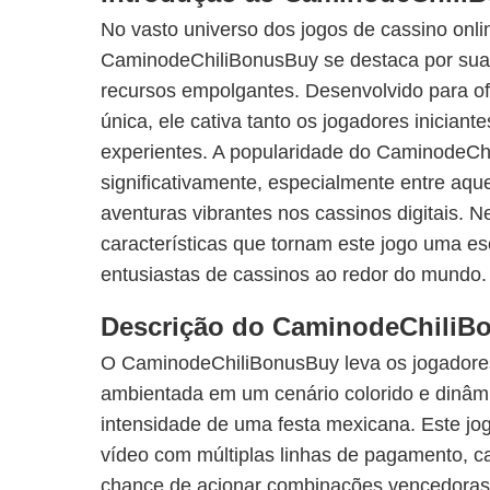
No vasto universo dos jogos de cassino onli
CaminodeChiliBonusBuy se destaca por sua 
recursos empolgantes. Desenvolvido para o
única, ele cativa tanto os jogadores iniciant
experientes. A popularidade do CaminodeCh
significativamente, especialmente entre aq
aventuras vibrantes nos cassinos digitais. N
características que tornam este jogo uma es
entusiastas de cassinos ao redor do mundo.
Descrição do CaminodeChiliB
O CaminodeChiliBonusBuy leva os jogadore
ambientada em um cenário colorido e dinâmi
intensidade de uma festa mexicana. Este jog
vídeo com múltiplas linhas de pagamento, 
chance de acionar combinações vencedoras.