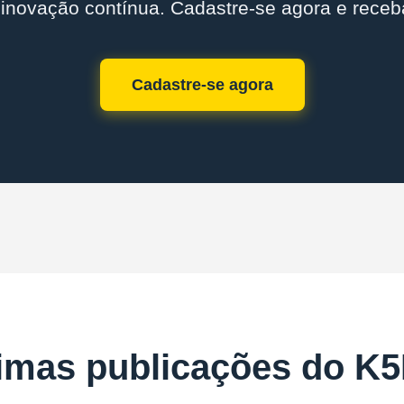
inovação contínua. Cadastre-se agora e receb
Cadastre-se agora
timas publicações do K5