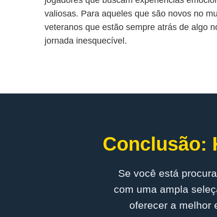
jogadores que buscam experiências emocio
valiosas. Para aqueles que são novos no mu
veteranos que estão sempre atrás de algo n
jornada inesquecível.
Conclusão: K
Se você está procura
com uma ampla seleçã
oferecer a melhor 