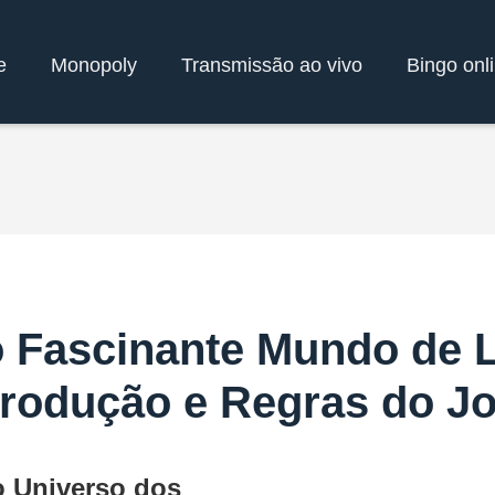
e
Monopoly
Transmissão ao vivo
Bingo onl
o Fascinante Mundo de 
trodução e Regras do J
 Universo dos