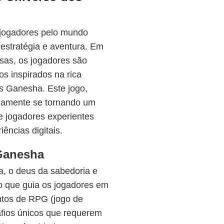
jogadores pelo mundo
 estratégia e aventura. Em
sas, os jogadores são
os inspirados na rica
us Ganesha. Este jogo,
idamente se tornando um
e jogadores experientes
ências digitais.
Ganesha
a, o deus da sabedoria e
o que guia os jogadores em
ntos de RPG (jogo de
afios únicos que requerem