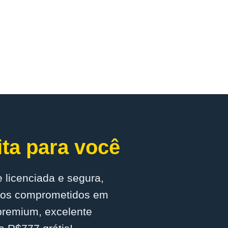
ita para você
 licenciada e segura,
amos comprometidos em
 premium, excelente