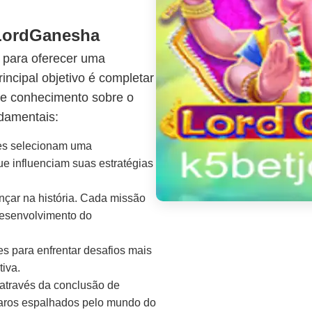
LordGanesha
 para oferecer uma
incipal objetivo é completar
 e conhecimento sobre o
ndamentais:
res selecionam uma
e influenciam suas estratégias
çar na história. Cada missão
desenvolvimento do
 para enfrentar desafios mais
tiva.
través da conclusão de
s raros espalhados pelo mundo do