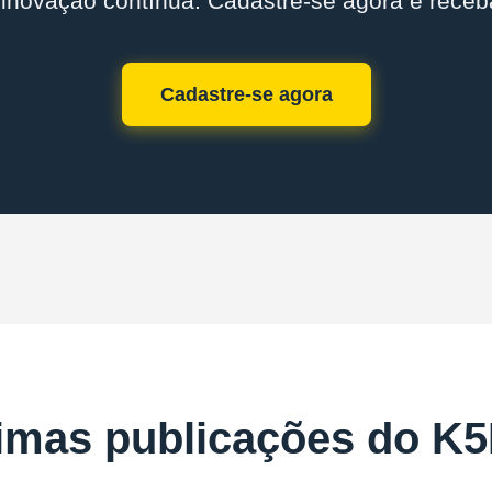
inovação contínua. Cadastre-se agora e receb
Cadastre-se agora
timas publicações do K5