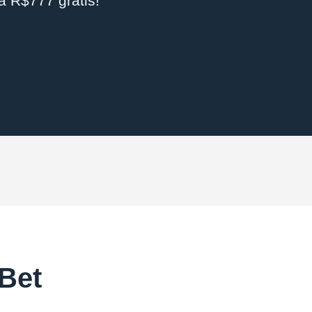
a R$777 grátis!
Bet