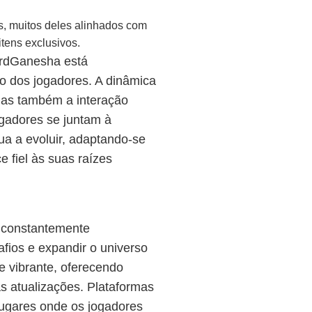
s, muitos deles alinhados com
tens exclusivos.
ordGanesha está
o dos jogadores. A dinâmica
 mas também a interação
ogadores se juntam à
a a evoluir, adaptando-se
fiel às suas raízes
 constantemente
afios e expandir o universo
e vibrante, oferecendo
s atualizações. Plataformas
lugares onde os jogadores