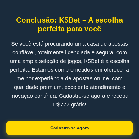
Conclusão: K5Bet – A escolha
perfeita para você
Se você está procurando uma casa de apostas
confiável, totalmente licenciada e segura, com
uma ampla seleção de jogos, K5Bet é a escolha
perfeita. Estamos comprometidos em oferecer a
melhor experiência de apostas online, com
qualidade premium, excelente atendimento e
inovação contínua. Cadastre-se agora e receba
R$777 grátis!
Cadastre-se agora