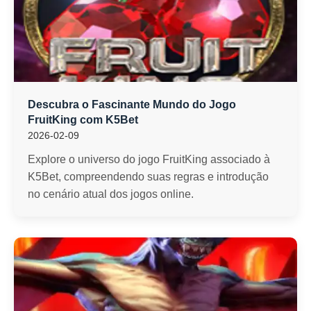
Descubra o Fascinante Mundo do Jogo
FruitKing com K5Bet
2026-02-09
Explore o universo do jogo FruitKing associado à
K5Bet, compreendendo suas regras e introdução
no cenário atual dos jogos online.