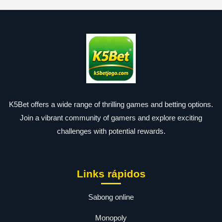
K5Bet offers a wide range of thrilling games and betting options.
Join a vibrant community of gamers and explore exciting
challenges with potential rewards.
Links rápidos
Sabong online
Monopoly