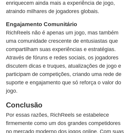
enriquecem ainda mais a experiência de jogo,
atraindo milhares de jogadores globais.
Engajamento Comunitário
RichReels não é apenas um jogo, mas também
uma comunidade crescente de entusiastas que
compartilham suas experiências e estratégias.
Através de fóruns e redes sociais, os jogadores
discutem dicas e truques, atualizações de jogo e
participam de competições, criando uma rede de
suporte e engajamento que só reforça o valor do
jogo.
Conclusão
Por essas razões, RichReels se estabelece
firmemente como um dos grandes competidores
no mercado moderno dos jogos online. Com suas