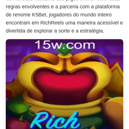
regras envolventes e a parceria com a plataforma
de renome K5Bet, jogadores do mundo inteiro
encontram em RichReels uma maneira acessível e
divertida de explorar a sorte e a estratégia.