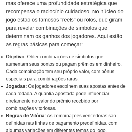
mas oferece uma profundidade estratégica que
recompensa o raciocínio cuidadoso. No núcleo do
jogo estão os famosos "reels" ou rolos, que giram
para revelar combinações de símbolos que
determinam os ganhos dos jogadores. Aqui estão
as regras básicas para começar:
Objetivo:
Obter combinações de símbolos que
aumentam seus pontos ou pagam prêmios em dinheiro.
Cada combinação tem seu próprio valor, com bônus
especiais para combinações raras.
Jogadas:
Os jogadores escolhem suas apostas antes de
cada rodada. A quantia apostada pode influenciar
diretamente no valor do prêmio recebido por
combinações vitoriosas.
Regras de Vitória:
As combinações vencedoras são
definidas nas linhas de pagamento predefinidas, com
algumas variações em diferentes temas do jogo.