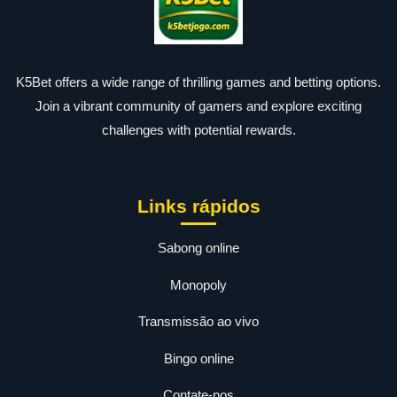
K5Bet offers a wide range of thrilling games and betting options.
Join a vibrant community of gamers and explore exciting
challenges with potential rewards.
Links rápidos
Sabong online
Monopoly
Transmissão ao vivo
Bingo online
Contate-nos