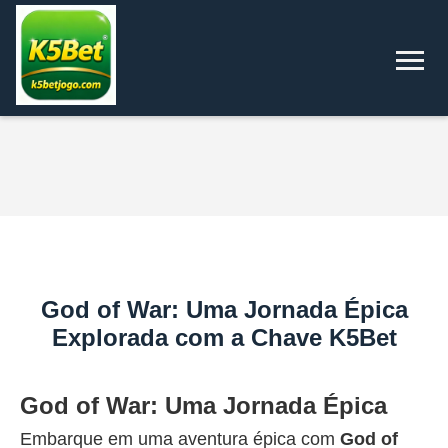
God of War: Uma Jornada Épica
Explorada com a Chave K5Bet
God of War: Uma Jornada Épica
Embarque em uma aventura épica com
God of