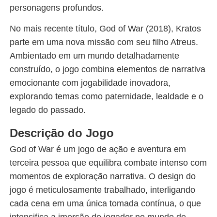
personagens profundos.
No mais recente título, God of War (2018), Kratos
parte em uma nova missão com seu filho Atreus.
Ambientado em um mundo detalhadamente
construído, o jogo combina elementos de narrativa
emocionante com jogabilidade inovadora,
explorando temas como paternidade, lealdade e o
legado do passado.
Descrição do Jogo
God of War é um jogo de ação e aventura em
terceira pessoa que equilibra combate intenso com
momentos de exploração narrativa. O design do
jogo é meticulosamente trabalhado, interligando
cada cena em uma única tomada contínua, o que