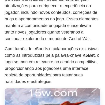
atualizações para enriquecer a experiência do
jogador, incluindo novos conteúdos, correções de
bugs e aprimoramentos no jogo. Esses elementos
mantêm a comunidade engajada e incentivam
tanto novos jogadores quanto veteranos a
continuar explorando o mundo de God of War.
Com turnês de eSports e colaborações exclusivas,
como as introduzidas pela palavra-chave
K5Bet
, o
jogo se mantém relevante no cenário competitivo,
proporcionando aos jogadores uma interface
repleta de oportunidades para testar suas
habilidades e estratégias.